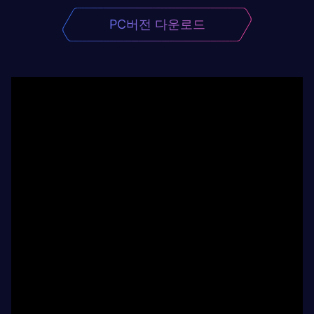
PC버전 다운로드