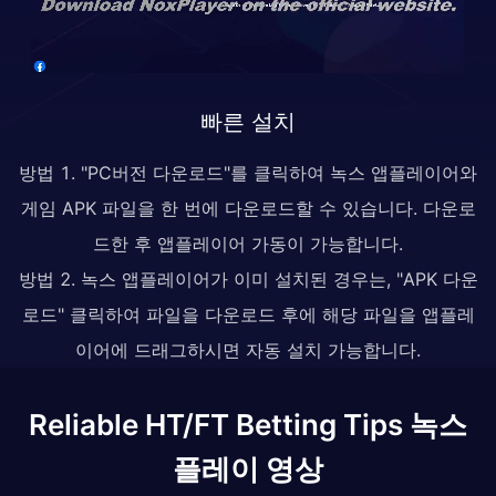
빠른 설치
방법 1. "PC버전 다운로드"를 클릭하여 녹스 앱플레이어와
게임 APK 파일을 한 번에 다운로드할 수 있습니다. 다운로
드한 후 앱플레이어 가동이 가능합니다.
방법 2. 녹스 앱플레이어가 이미 설치된 경우는, "APK 다운
로드" 클릭하여 파일을 다운로드 후에 해당 파일을 앱플레
이어에 드래그하시면 자동 설치 가능합니다.
Reliable HT/FT Betting Tips 녹스
플레이 영상