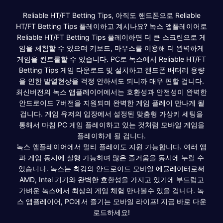
Reliable HT/FT Betting Tips, 아직도 핸드폰으로 Reliable
HT/FT Betting Tips 플레이하고 계시나요? 녹스 앱플레이어로
Reliable HT/FT Betting Tips 플레이하면 더 큰 스크린으로 게
임을 체험할 수 있으며 키보드, 마우스를 이용해 더 완벽하게
게임을 컨트롤할 수 있습니다. PC로 녹스에서 Reliable HT/FT
Betting Tips 게임 다운로드 및 설치하고 핸드폰 배터리 용량
을 인한 발열현상을 걱정 안하셔도 되니까 매우 편할 겁니다.
최신버전의 녹스 앱플레이어에서는 호환성과 안전성이 완벽한
안드로이드 7버전을 지원되며 완벽한 게임 플레이 만나게 될
겁니다. 게임 유저의 입장에서 설정된 맞춤형 가상키 세팅을
통해서 마침 PC 게임 플레이하고 있는 것처럼 모바일 게임을
플레이하게 될 겁니다.
녹스 앱플레이어에서 멀티 플레이도 지원 가능합니다. 여러 앱
과 게임 동시에 실행 가능하며 많은 즐거움을 동시에 누릴 수
있습니다. 녹스는 최강의 안드로이드 모바일 에뮬레이터로써
AMD, Intel 기기와 완벽한 호환성을 가지고 있기에 부드럽고
가벼운 녹스에서 최상의 게임 체험 만나볼수 있을 겁니다. 녹
스 앱플레이어, PC에서 즐기는 모바일 라이프! 지금 바로 다운
로드하세요!