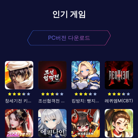
인기 게임
PC버전 다운로드
창세기전 키우기
조선협객전 클래식
킹방치: 빵지의 제왕
레퀴엠M(CBT)