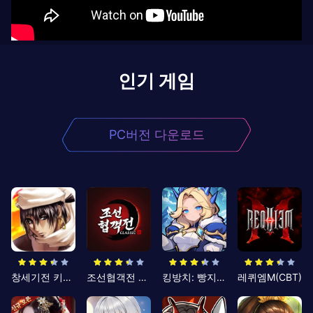
인기 게임
PC버전 다운로드
창세기전 키우기
조선협객전 클래식
킹방치: 빵지의 제왕
레퀴엠M(CBT)