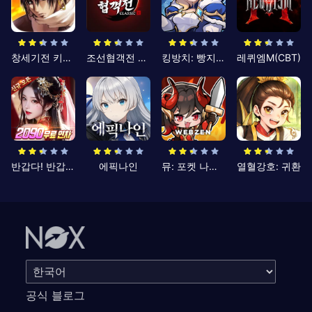
창세기전 키우기
조선협객전 클래식
킹방치: 빵지의 제왕
레퀴엠M(CBT)
반갑다! 반갑삼국지
에픽나인
뮤: 포켓 나이츠
열혈강호: 귀환
공식 블로그