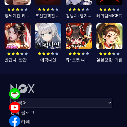
창세기전 키우기
조선협객전 클래식
킹방치: 빵지의 제왕
레퀴엠M(CBT)
반갑다! 반갑삼국지
에픽나인
뮤: 포켓 나이츠
열혈강호: 귀환
공식 블로그
공식 카페