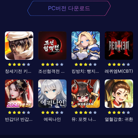
PC버전 다운로드
창세기전 키우기
조선협객전 클래식
킹방치: 빵지의 제왕
레퀴엠M(CBT)
반갑다! 반갑삼국지
에픽나인
뮤: 포켓 나이츠
열혈강호: 귀환