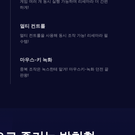
게임 여러 개 동시 실행 가능하며 리세마라 더 간편
하게!
멀티 컨트롤
멀티 컨트롤을 사용해 동시 조작 가능! 리세마라 필
수템!
마우스-키 녹화
중복 조작은 녹스한테 맡겨! 마우스키-녹화 던전 끝
판왕!