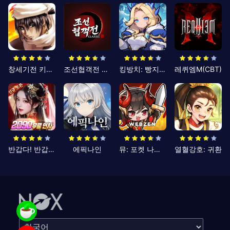
창세기전 키우기
조선협객전 클래식
킹방치: 빵지의 제왕
레퀴엠M(CBT)
반갑다! 반갑삼국지
에픽나인
뮤: 포켓 나이츠
열혈강호: 귀환