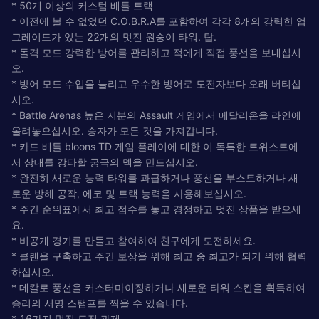
* 50개 이상의 커스텀 배틀 트랙
* 이전에 볼 수 없었던 C.O.B.R.A를 포함하여 각각 8개의 강력한 업
그레이드가 있는 22개의 멋진 원숭이 타워. 탑.
* 돌격 모드 강력한 방어를 관리하고 적에게 직접 풍선을 보내십시
오.
* 방어 모드 수입을 늘리고 우수한 방어로 도전자보다 오래 버티십
시오.
* Battle Arenas 높은 지분의 Assault 게임에서 메달리온을 라인에
올려놓으십시오. 승자가 모든 것을 가져갑니다.
* 카드 배틀 bloons TD 게임 플레이에 대한 이 독특한 트위스트에
서 상대를 강타할 궁극의 덱을 만드십시오.
* 완전히 새로운 능력 타워를 과급하거나 풍선을 부스트하거나 새
로운 방해 공작, 에코 및 트랙 능력을 사용해보십시오.
* 주간 순위표에서 최고 점수를 놓고 경쟁하고 멋진 상품을 받으세
요.
* 비공개 경기를 만들고 참여하여 친구에게 도전하세요.
* 클랜을 구축하고 주간 보상을 위해 최고 중 최고가 되기 위해 협력
하십시오.
* 데칼로 풍선을 커스터마이징하거나 새로운 타워 스킨을 획득하여
승리의 서명 스탬프를 찍을 수 있습니다.
* 16가지 멋진 도전 과제