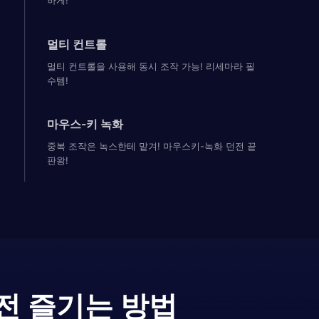
하게!
멀티 컨트롤
멀티 컨트롤을 사용해 동시 조작 가능! 리세마라 필
수템!
마우스-키 녹화
중복 조작은 녹스한테 맡겨! 마우스키-녹화 던전 끝
판왕!
전 즐기는 방법