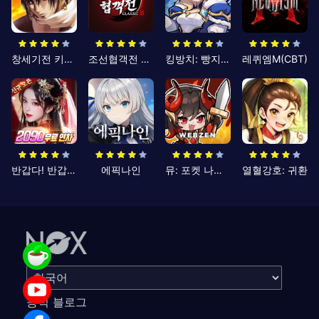
창세기전 키우기
조선협객전 클래식
킹방치: 빵지의 제왕
레퀴엠M(CBT)
반갑다! 반갑삼국지
에픽나인
뮤: 포켓 나이츠
열혈강호: 귀환
공식 블로그