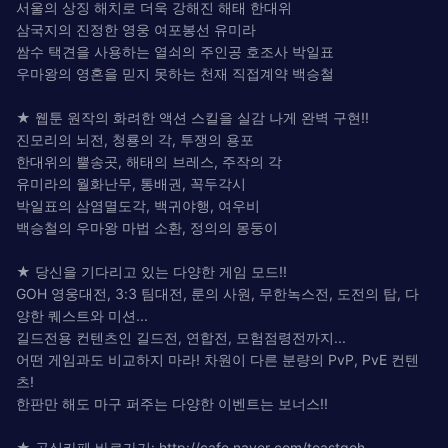
서울의 상징 해치로 더욱 강해진 해태 한대위
삼국지의 진정한 영웅 여포봉선 유미라
쌈수 택견을 사용하는 열쇠의 주인공 호조사 박일표
우마왕의 영혼을 믿지 못하는 천재 직접계약 백승철
★ 웹툰 원작의 화려한 액션 스킬을 실감 나게 완벽 구현!!
진모리의 뇌전, 청룡의 각, 투쟁의 용포
한대위의 뿔송곳, 해태의 브레스, 주작의 각
유미라의 월화난무, 통배권, 꼭두각시
박일표의 삼염멸도각, 백귀야행, 여우비
백승철의 우마왕 마법 소환, 정의의 몽둥이
★ 당신을 기다리고 있는 다양한 게임 모드!!
GOH 영웅대전, 3:3 팀대전, 룬의 사원, 무한녹스전, 도전의 탑, 다
양한 퀘스트와 미션...
길드전용 컨텐츠인 길드전, 연합전, 모험점령전까지...
어떤 게임과도 비교하지 마라! 차원이 다른 분량의 PvP, PvE 컨텐
츠!
한판만 해도 마구 퍼주는 다양한 이벤트는 보너스!!
★ 공식카페 바로가기: http://cafe.naver.com/toastgoh