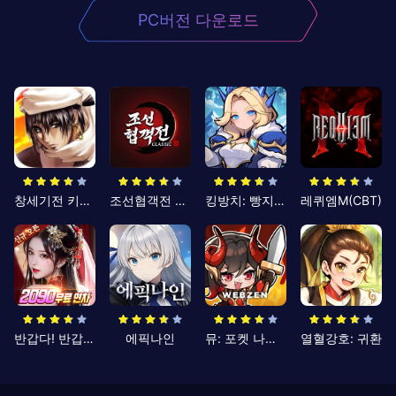
PC버전 다운로드
창세기전 키우기
조선협객전 클래식
킹방치: 빵지의 제왕
레퀴엠M(CBT)
반갑다! 반갑삼국지
에픽나인
뮤: 포켓 나이츠
열혈강호: 귀환