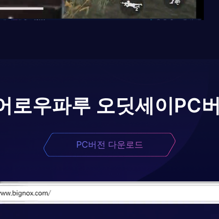
어로
우파루 오딧세이
PC
PC버전 다운로드