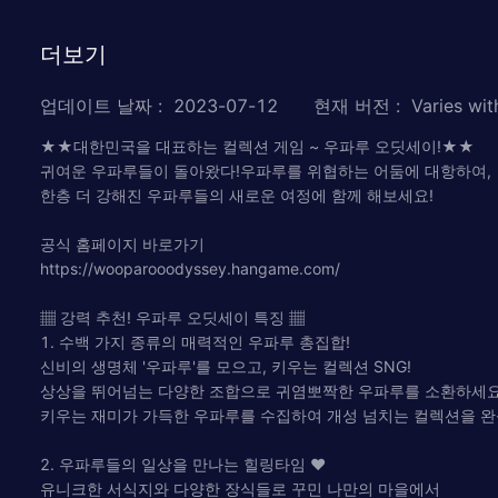
더보기
업데이트 날짜
:
2023-07-12
현재 버전
:
Varies wit
★★대한민국을 대표하는 컬렉션 게임 ~ 우파루 오딧세이!★★
귀여운 우파루들이 돌아왔다!우파루를 위협하는 어둠에 대항하여,
한층 더 강해진 우파루들의 새로운 여정에 함께 해보세요!
공식 홈페이지 바로가기
https://wooparooodyssey.hangame.com/
▦ 강력 추천! 우파루 오딧세이 특징 ▦
1. 수백 가지 종류의 매력적인 우파루 총집합!
신비의 생명체 '우파루'를 모으고, 키우는 컬렉션 SNG!
상상을 뛰어넘는 다양한 조합으로 귀염뽀짝한 우파루를 소환하세요
키우는 재미가 가득한 우파루를 수집하여 개성 넘치는 컬렉션을 
2. 우파루들의 일상을 만나는 힐링타임 ♥
유니크한 서식지와 다양한 장식들로 꾸민 나만의 마을에서