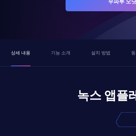
우파루 오딧
상세 내용
기능 소개
설치 방법
동
녹스 앱플