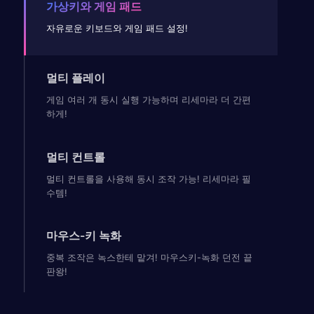
가상키와 게임 패드
자유로운 키보드와 게임 패드 설정!
멀티 플레이
게임 여러 개 동시 실행 가능하며 리세마라 더 간편
하게!
멀티 컨트롤
멀티 컨트롤을 사용해 동시 조작 가능! 리세마라 필
수템!
마우스-키 녹화
중복 조작은 녹스한테 맡겨! 마우스키-녹화 던전 끝
판왕!