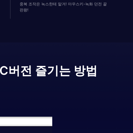
중복 조작은 녹스한테 맡겨! 마우스키-녹화 던전 끝
판왕!
PC버전 즐기는 방법