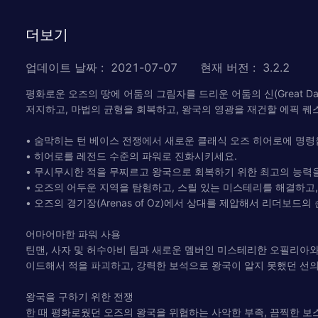
더보기
업데이트 날짜
:
2021-07-07
현재 버전
:
3.2.2
평화로운 오즈의 땅에 어둠의 그림자를 드리운 어둠의 신(Great D
저지하고, 마법의 균형을 회복하고, 왕국의 영광을 재건할 에픽 퀘
• 숨막히는 턴 베이스 전쟁에서 새로운 클래식 오즈 히어로에 명령
• 히어로를 레전드 수준의 파워로 진화시키세요.
• 무시무시한 적을 무찌르고 왕국으로 회복하기 위한 최고의 능력
• 오즈의 어두운 지역을 탐험하고, 스릴 있는 미스테리를 해결하고,
• 오즈의 경기장(Arenas of Oz)에서 상대를 제압해서 리더보드
어마어마한 파워 사용
틴맨, 사자 및 허수아비 팀과 새로운 멤버인 미스테리한 오필리아와
이드해서 적을 파괴하고, 강력한 보석으로 왕국이 알지 못했던 선의
왕국을 구하기 위한 전쟁
한 때 평화로웠던 오즈의 왕국을 위협하는 사악한 부족, 끔찍한 보스