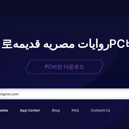
어로
روايات مصريه قديمه
PC
PC버전 다운로드