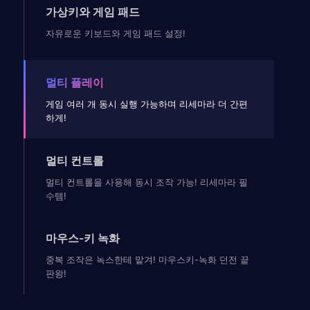
가상키와 게임 패드
자유로운 키보드와 게임 패드 설정!
멀티 플레이
게임 여러 개 동시 실행 가능하며 리세마라 더 간편
하게!
멀티 컨트롤
멀티 컨트롤을 사용해 동시 조작 가능! 리세마라 필
수템!
마우스-키 녹화
중복 조작은 녹스한테 맡겨! 마우스키-녹화 던전 끝
판왕!