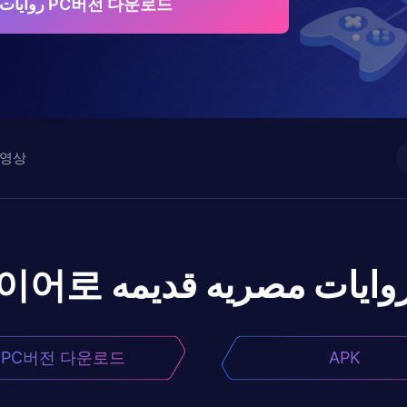
روايات مصريه قديمه PC버전 다운로드
영상
레이어로
وايات مصريه قديمه
PC버전 다운로드
APK