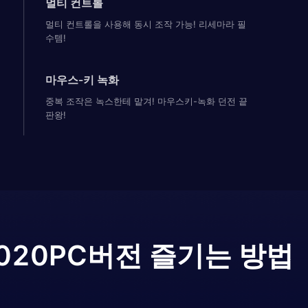
멀티 컨트롤
멀티 컨트롤을 사용해 동시 조작 가능! 리세마라 필
수템!
마우스-키 녹화
중복 조작은 녹스한테 맡겨! 마우스키-녹화 던전 끝
판왕!
2020
PC버전 즐기는 방법