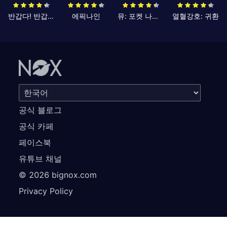
반갑다! 반갑삼국지
에픽나인
뮤: 포켓 나이츠
열혈강호: 귀환
공식 블로그
공식 카페
페이스북
유튜브 채널
©
2026
bignox.com
Privacy Policy