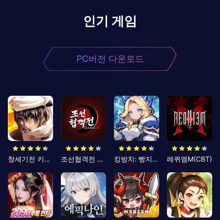
인기 게임
PC버전 다운로드
창세기전 키우기
조선협객전 클래식
킹방치: 빵지의 제왕
레퀴엠M(CBT)