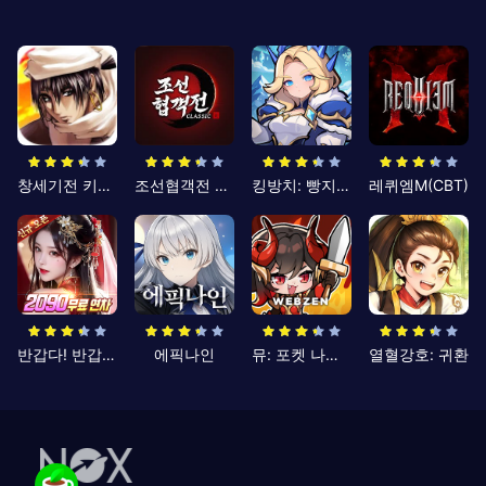
창세기전 키우기
조선협객전 클래식
킹방치: 빵지의 제왕
레퀴엠M(CBT)
반갑다! 반갑삼국지
에픽나인
뮤: 포켓 나이츠
열혈강호: 귀환