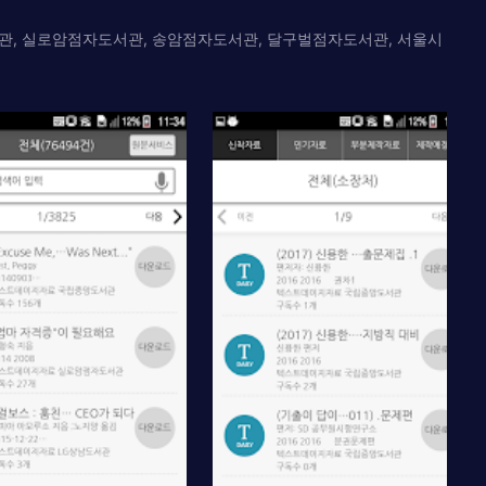
습관, 실로암점자도서관, 송암점자도서관, 달구벌점자도서관, 서울시