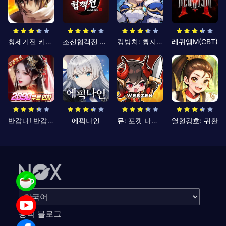
창세기전 키우기
조선협객전 클래식
킹방치: 빵지의 제왕
레퀴엠M(CBT)
반갑다! 반갑삼국지
에픽나인
뮤: 포켓 나이츠
열혈강호: 귀환
공식 블로그