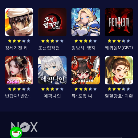
창세기전 키우기
조선협객전 클래식
킹방치: 빵지의 제왕
레퀴엠M(CBT)
반갑다! 반갑삼국지
에픽나인
뮤: 포켓 나이츠
열혈강호: 귀환