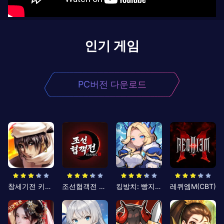
인기 게임
PC버전 다운로드
창세기전 키우기
조선협객전 클래식
킹방치: 빵지의 제왕
레퀴엠M(CBT)