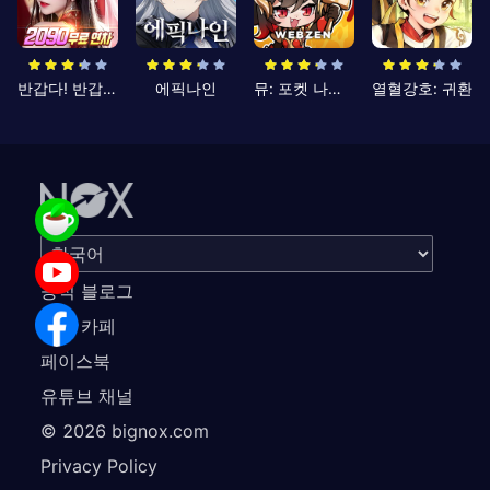
반갑다! 반갑삼국지
에픽나인
뮤: 포켓 나이츠
열혈강호: 귀환
공식 블로그
공식 카페
페이스북
유튜브 채널
©
2026
bignox.com
Privacy Policy