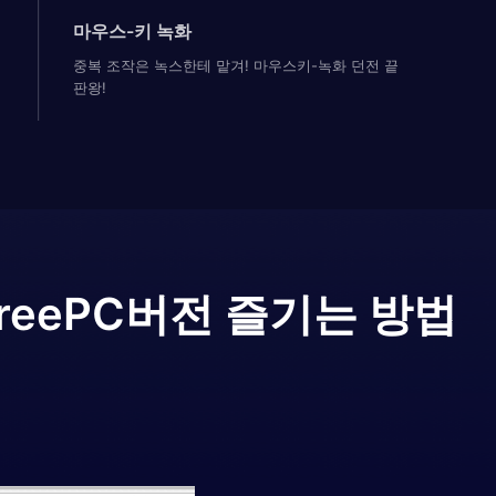
마우스-키 녹화
중복 조작은 녹스한테 맡겨! 마우스키-녹화 던전 끝
판왕!
ree
PC버전 즐기는 방법