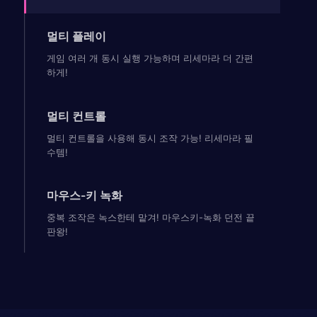
멀티 플레이
게임 여러 개 동시 실행 가능하며 리세마라 더 간편
하게!
멀티 컨트롤
멀티 컨트롤을 사용해 동시 조작 가능! 리세마라 필
수템!
마우스-키 녹화
중복 조작은 녹스한테 맡겨! 마우스키-녹화 던전 끝
판왕!