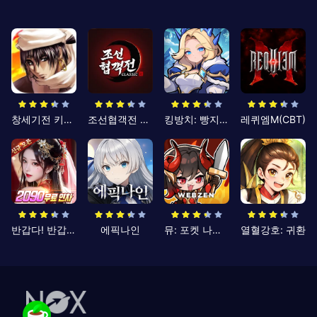
창세기전 키우기
조선협객전 클래식
킹방치: 빵지의 제왕
레퀴엠M(CBT)
반갑다! 반갑삼국지
에픽나인
뮤: 포켓 나이츠
열혈강호: 귀환