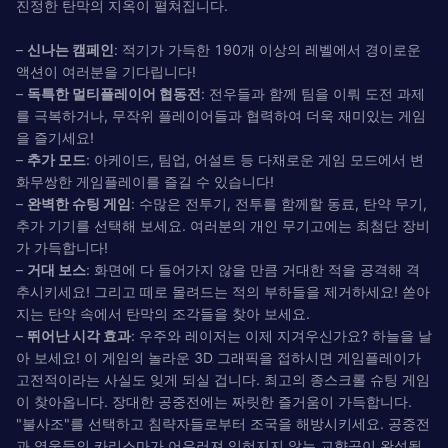
진정한 탄막의 지옥이 펼쳐집니다.
–
신나는 캠페인
: 적기가 가득한 190개 이상의 레벨에서 경이로운
액션이 여러분을 기다립니다!
–
독특한 멀티플레이어 협동전
: 전우들과 함께 팀을 이뤄 도전 과제
를 극복하거나, 무작위 플레이어들과 협력하여 더욱 재미있는 게임
을 즐기세요!
–
추가 모드
: 아케이드, 팀업, 어설트 등 다채로운 게임 모드에서 변
화무쌍한 게임플레이를 즐길 수 있습니다!
–
완벽한 슈팅 게임
: 수많은 전투기, 전투를 함께할 동료, 탄약 무기,
추가 기기를 선택해 보세요. 여러분의 개인 무기고에는 최첨단 장비
가 가득합니다!
–
거대 보스
: 화면에 다 들어가지 않을 만큼 거대한 적을 공격해 격
추시키세요! 그리고 떼로 몰려드는 적의 부하들을 제거하세요! 쏟아
지는 탄약 속에서 탄막의 조각들을 찾아 보세요.
–
뛰어난 시각 효과
: 우주와 레이저는 이제 지겨우신가요? 하늘을 날
아 보세요! 이 게임의 놀라운 3D 그래픽을 접하시면 게임플레이가
고전적이라는 사실도 잊게 되실 겁니다. 최고의 종스크롤 슈팅 게임
이 찾아옵니다. 장대한 공중전에는 짜릿한 즐거움이 가득합니다.
"불사조"를 선택하고 침략자들로부터 조국을 해방시키세요. 공중전
과 영웅들의 카리스마가 어우러져 잊혀지지 않는 교향곡이 완성됩