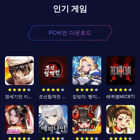
인기 게임
PC버전 다운로드
창세기전 키우기
조선협객전 클래식
킹방치: 빵지의 제왕
레퀴엠M(CBT)