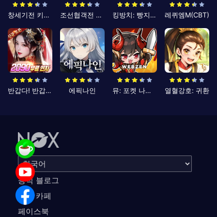
창세기전 키우기
조선협객전 클래식
킹방치: 빵지의 제왕
레퀴엠M(CBT)
반갑다! 반갑삼국지
에픽나인
뮤: 포켓 나이츠
열혈강호: 귀환
공식 블로그
공식 카페
페이스북