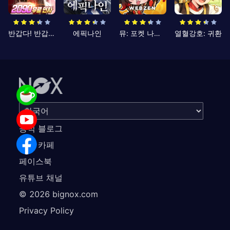
반갑다! 반갑삼국지
에픽나인
뮤: 포켓 나이츠
열혈강호: 귀환
공식 블로그
공식 카페
페이스북
유튜브 채널
©
2026
bignox.com
Privacy Policy