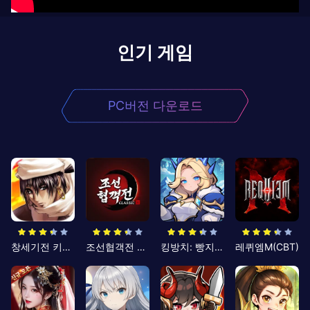
인기 게임
PC버전 다운로드
창세기전 키우기
조선협객전 클래식
킹방치: 빵지의 제왕
레퀴엠M(CBT)