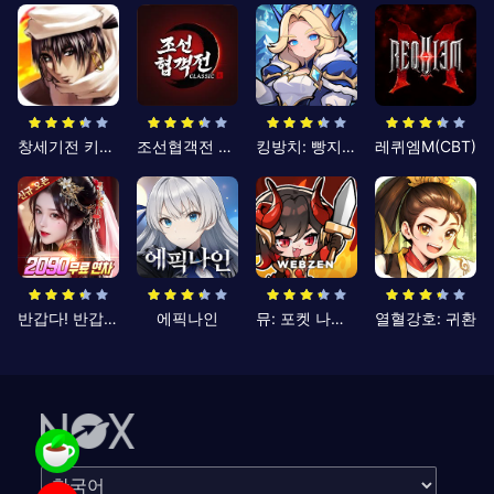
창세기전 키우기
조선협객전 클래식
킹방치: 빵지의 제왕
레퀴엠M(CBT)
반갑다! 반갑삼국지
에픽나인
뮤: 포켓 나이츠
열혈강호: 귀환