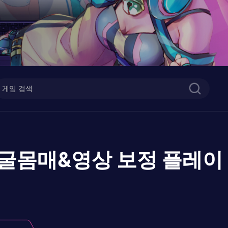
,얼굴몸매&영상 보정
플레이