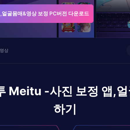
 앱,얼굴몸매&영상 보정 PC버전 다운로드
영상
 Meitu -사진 보정 앱
하기