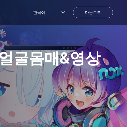
한국어
다운로드
앱,얼굴몸매&영상