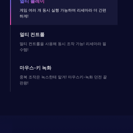
멀티 플레이
게임 여러 개 동시 실행 가능하며 리세마라 더 간편
하게!
멀티 컨트롤
멀티 컨트롤을 사용해 동시 조작 가능! 리세마라 필
수템!
마우스-키 녹화
중복 조작은 녹스한테 맡겨! 마우스키-녹화 던전 끝
판왕!