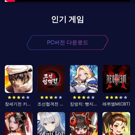
인기 게임
PC버전 다운로드
창세기전 키우기
조선협객전 클래식
킹방치: 빵지의 제왕
레퀴엠M(CBT)