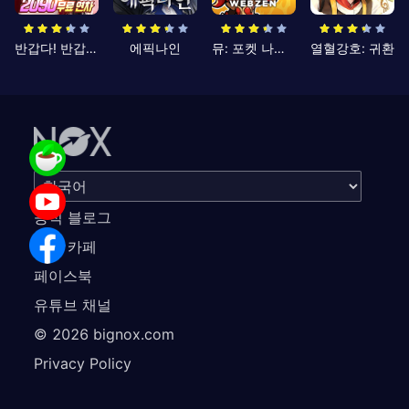
반갑다! 반갑삼국지
에픽나인
뮤: 포켓 나이츠
열혈강호: 귀환
공식 블로그
공식 카페
페이스북
유튜브 채널
©
2026
bignox.com
Privacy Policy