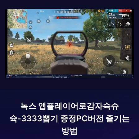
녹스 앱플레이어로
감자슉슈
슉-3333뽑기 증정
PC버전 즐기는
방법