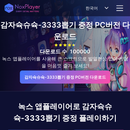
한국어
감자슉슈슉-3333뽑기 증정
PC버전 다
운로드
다운로드 수
100000
녹스 앱플레이어를 사용해 큰 스크린으로 발열현상 없이 게임
을 마음껏 즐겨 보세요!
감자슉슈슉-3333뽑기 증정 PC버전 다운로드
녹스 앱플레이어로
감자슉슈
슉-3333뽑기 증정
플레이하기