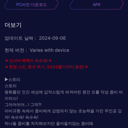
PC버전 다운로드
APK
더보기
업데이트 날짜
:
2024-09-06
현재 버전
:
Varies with device
★신서버 혜택이 슉슈슉!★
★한정 스킨, 희귀 무기, 3333뽑기까지 증정!★
▶스토리
스토리
평화롭던 인간 세상에 갑작스럽게 퍼져버린 원인 모를 악성 좀비 바
이러스!
그어어어어...! 그억?!
아비규환 속에서 좀비에게 감염되지 않는 초능력을 가진 주인공 감
자! 슉슈슉! 슉슈슉!
하나둘 좀비를 처치해보지만 줄어들지않는 좀비떼