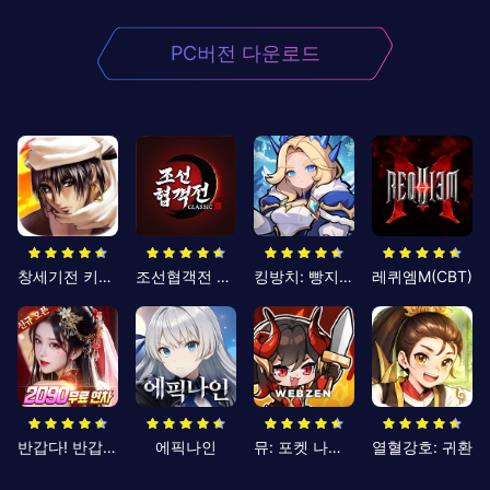
PC버전 다운로드
창세기전 키우기
조선협객전 클래식
킹방치: 빵지의 제왕
레퀴엠M(CBT)
반갑다! 반갑삼국지
에픽나인
뮤: 포켓 나이츠
열혈강호: 귀환