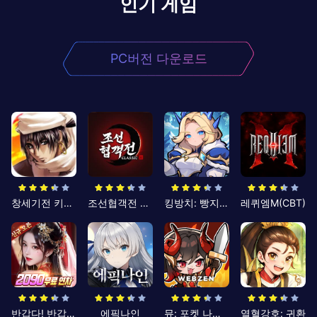
인기 게임
PC버전 다운로드
창세기전 키우기
조선협객전 클래식
킹방치: 빵지의 제왕
레퀴엠M(CBT)
반갑다! 반갑삼국지
에픽나인
뮤: 포켓 나이츠
열혈강호: 귀환