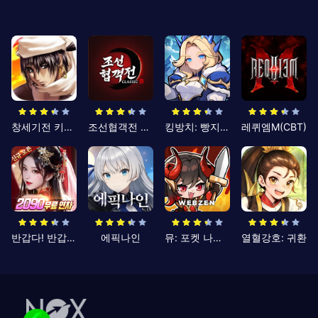
창세기전 키우기
조선협객전 클래식
킹방치: 빵지의 제왕
레퀴엠M(CBT)
반갑다! 반갑삼국지
에픽나인
뮤: 포켓 나이츠
열혈강호: 귀환