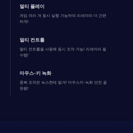
멀티 플레이
게임 여러 개 동시 실행 가능하며 리세마라 더 간편
하게!
멀티 컨트롤
멀티 컨트롤을 사용해 동시 조작 가능! 리세마라 필
수템!
마우스-키 녹화
중복 조작은 녹스한테 맡겨! 마우스키-녹화 던전 끝
판왕!