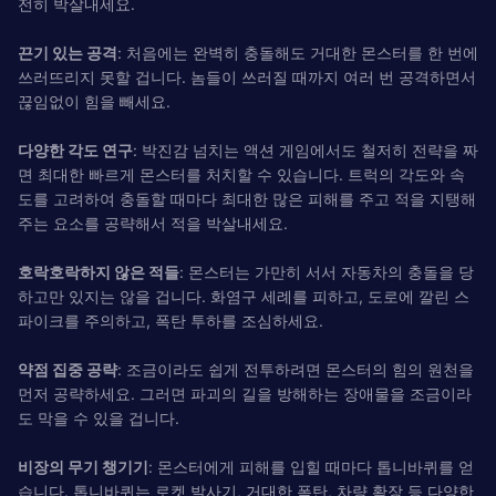
전히 박살내세요.
끈기 있는 공격
: 처음에는 완벽히 충돌해도 거대한 몬스터를 한 번에
쓰러뜨리지 못할 겁니다. 놈들이 쓰러질 때까지 여러 번 공격하면서
끊임없이 힘을 빼세요.
다양한 각도 연구
: 박진감 넘치는 액션 게임에서도 철저히 전략을 짜
면 최대한 빠르게 몬스터를 처치할 수 있습니다. 트럭의 각도와 속
도를 고려하여 충돌할 때마다 최대한 많은 피해를 주고 적을 지탱해
주는 요소를 공략해서 적을 박살내세요.
호락호락하지 않은 적들
: 몬스터는 가만히 서서 자동차의 충돌을 당
하고만 있지는 않을 겁니다. 화염구 세례를 피하고, 도로에 깔린 스
파이크를 주의하고, 폭탄 투하를 조심하세요.
약점 집중 공략
: 조금이라도 쉽게 전투하려면 몬스터의 힘의 원천을
먼저 공략하세요. 그러면 파괴의 길을 방해하는 장애물을 조금이라
도 막을 수 있을 겁니다.
비장의 무기 챙기기
: 몬스터에게 피해를 입힐 때마다 톱니바퀴를 얻
습니다. 톱니바퀴는 로켓 발사기, 거대한 폭탄, 차량 확장 등 다양한