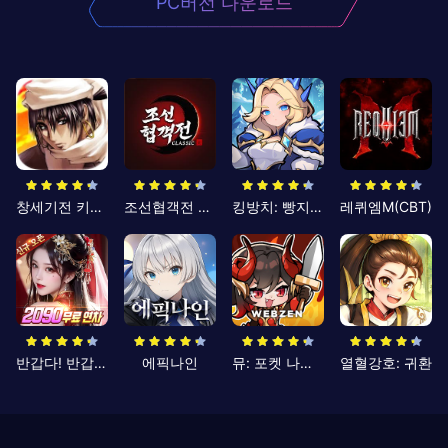
PC버전 다운로드
창세기전 키우기
조선협객전 클래식
킹방치: 빵지의 제왕
레퀴엠M(CBT)
반갑다! 반갑삼국지
에픽나인
뮤: 포켓 나이츠
열혈강호: 귀환