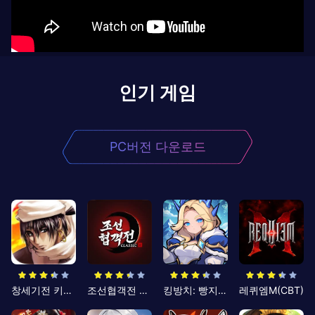
인기 게임
PC버전 다운로드
창세기전 키우기
조선협객전 클래식
킹방치: 빵지의 제왕
레퀴엠M(CBT)