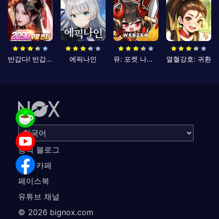
반갑다! 반갑삼국지
에픽나인
뮤: 포켓 나이츠
열혈강호: 귀환
공식 블로그
공식 카페
페이스북
유튜브 채널
©
2026
bignox.com