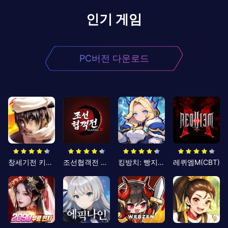
인기 게임
PC버전 다운로드
창세기전 키우기
조선협객전 클래식
킹방치: 빵지의 제왕
레퀴엠M(CBT)