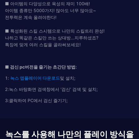
■ 아이템의 다양성으로 육성의 재미 100배!
아이템 종류만 5000가지! 많아도 너무 많아요~
전투력은 계속 올려야한다!
■ 특성화된 스킬 스시템으로 나만의 스킬트리 완성!
나하고 똑같은 스킬만 쓰는 상대방...지루하셨죠?
특징에 맞게 여러 스킬을 골라써보세요!
■ 검신 pc버전을 즐기는 초간단 방법:
1:
녹
스
앱플레이어
다운로드
및 설치;
2:녹스 바탕화면 검색창에서 '검신' 검색 및 설치;
3:클릭하여 PC에서 검신 즐기기;
녹스를 사용해 나만의 플레이 방식을