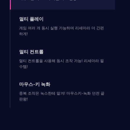
멀티 플레이
게임 여러 개 동시 실행 가능하며 리세마라 더 간편
하게!
멀티 컨트롤
멀티 컨트롤을 사용해 동시 조작 가능! 리세마라 필
수템!
마우스-키 녹화
중복 조작은 녹스한테 맡겨! 마우스키-녹화 던전 끝
판왕!