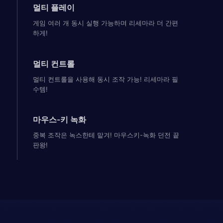
멀티 플레이
게임 여러 개 동시 실행 가능하며 리세마라 더 간편
하게!
멀티 컨트롤
멀티 컨트롤을 사용해 동시 조작 가능! 리세마라 필
수템!
마우스-키 녹화
중복 조작은 녹스한테 맡겨! 마우스키-녹화 던전 끝
판왕!