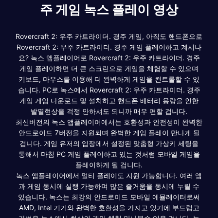
주 게임 녹스 플레이 영상
Rovercraft 2: 우주 카트라이더. 경주 게임, 아직도 핸드폰으로
Rovercraft 2: 우주 카트라이더. 경주 게임 플레이하고 계시나
요? 녹스 앱플레이어로 Rovercraft 2: 우주 카트라이더. 경주
게임 플레이하면 더 큰 스크린으로 게임을 체험할 수 있으며
키보드, 마우스를 이용해 더 완벽하게 게임을 컨트롤할 수 있
습니다. PC로 녹스에서 Rovercraft 2: 우주 카트라이더. 경주
게임 게임 다운로드 및 설치하고 핸드폰 배터리 용량을 인한
발열현상을 걱정 안하셔도 되니까 매우 편할 겁니다.
최신버전의 녹스 앱플레이어에서는 호환성과 안전성이 완벽한
안드로이드 7버전을 지원되며 완벽한 게임 플레이 만나게 될
겁니다. 게임 유저의 입장에서 설정된 맞춤형 가상키 세팅을
통해서 마침 PC 게임 플레이하고 있는 것처럼 모바일 게임을
플레이하게 될 겁니다.
녹스 앱플레이어에서 멀티 플레이도 지원 가능합니다. 여러 앱
과 게임 동시에 실행 가능하며 많은 즐거움을 동시에 누릴 수
있습니다. 녹스는 최강의 안드로이드 모바일 에뮬레이터로써
AMD, Intel 기기와 완벽한 호환성을 가지고 있기에 부드럽고