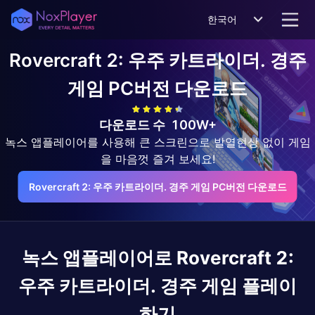
한국어
Rovercraft 2: 우주 카트라이더. 경주
게임
PC버전 다운로드
다운로드 수
100W+
녹스 앱플레이어를 사용해 큰 스크린으로 발열현상 없이 게임
을 마음껏 즐겨 보세요!
Rovercraft 2: 우주 카트라이더. 경주 게임 PC버전 다운로드
녹스 앱플레이어로
Rovercraft 2:
우주 카트라이더. 경주 게임
플레이
하기