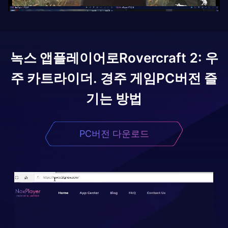
녹스 앱플레이어로
Rovercraft 2: 우
주 카트라이더. 경주 게임
PC버전 즐
기는 방법
PC버전 다운로드