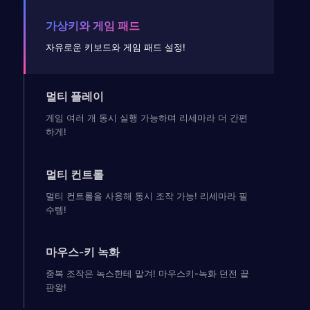
가상키와 게임 패드
자유로운 키보드와 게임 패드 설정!
멀티 플레이
게임 여러 개 동시 실행 가능하며 리세마라 더 간편
하게!
멀티 컨트롤
멀티 컨트롤을 사용해 동시 조작 가능! 리세마라 필
수템!
마우스-키 녹화
중복 조작은 녹스한테 맡겨! 마우스키-녹화 던전 끝
판왕!