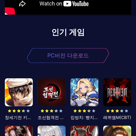
인기 게임
PC버전 다운로드
창세기전 키우기
조선협객전 클래식
킹방치: 빵지의 제왕
레퀴엠M(CBT)