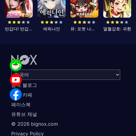
반갑다! 반갑삼국지
에픽나인
뮤: 포켓 나이츠
열혈강호: 귀환
공식 블로그
공식 카페
페이스북
유튜브 채널
©
2026
bignox.com
Privacy Policy