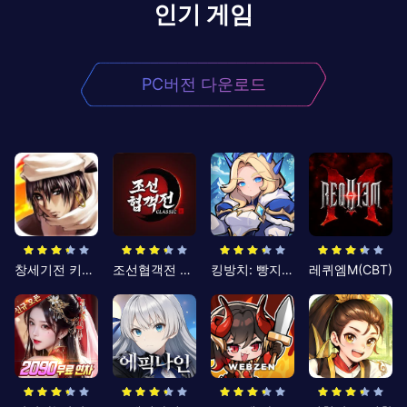
인기 게임
PC버전 다운로드
창세기전 키우기
조선협객전 클래식
킹방치: 빵지의 제왕
레퀴엠M(CBT)