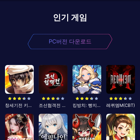
인기 게임
PC버전 다운로드
창세기전 키우기
조선협객전 클래식
킹방치: 빵지의 제왕
레퀴엠M(CBT)