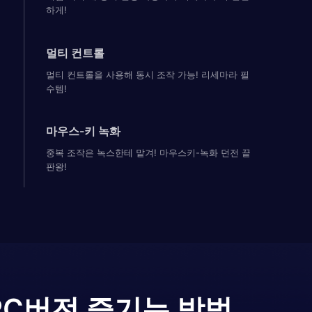
하게!
멀티 컨트롤
멀티 컨트롤을 사용해 동시 조작 가능! 리세마라 필
수템!
마우스-키 녹화
중복 조작은 녹스한테 맡겨! 마우스키-녹화 던전 끝
판왕!
PC버전 즐기는 방법