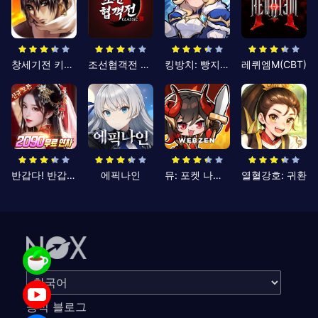
창세기전 키우기
조선협객전 클래식
킹방치: 빵지의 제왕
레퀴엠M(CBT)
반갑다! 반갑삼국지
에픽나인
뮤: 포켓 나이츠
열혈강호: 귀환
공식 블로그