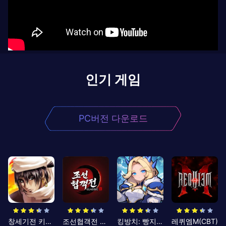
인기 게임
PC버전 다운로드
창세기전 키우기
조선협객전 클래식
킹방치: 빵지의 제왕
레퀴엠M(CBT)