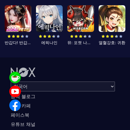
반갑다! 반갑삼국지
에픽나인
뮤: 포켓 나이츠
열혈강호: 귀환
공식 블로그
공식 카페
페이스북
유튜브 채널