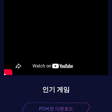
인기 게임
PC버전 다운로드