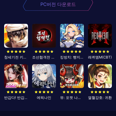
PC버전 다운로드
창세기전 키우기
조선협객전 클래식
킹방치: 빵지의 제왕
레퀴엠M(CBT)
반갑다! 반갑삼국지
에픽나인
뮤: 포켓 나이츠
열혈강호: 귀환